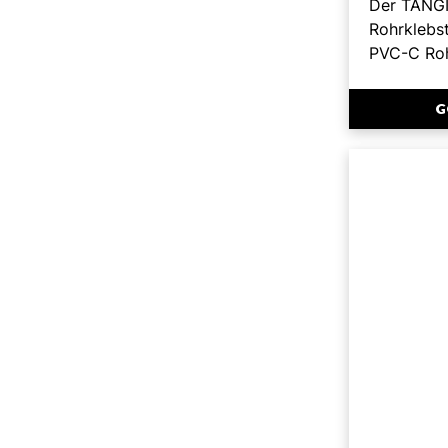
Der TANGI
Rohrklebs
PVC-C Roh
G