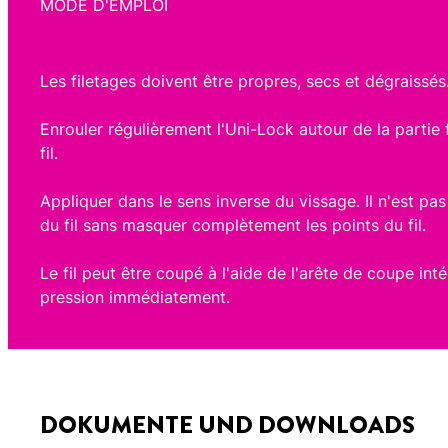
MODE D'EMPLOI
Les filetages doivent être propres, secs et dégraissés. 
Enrouler régulièrement l'Uni-Lock autour de la partie 
fil.
Appliquer dans le sens inverse du vissage. Il n'est pas
du fil sans masquer complètement les points du fil.
Le fil peut être coupé à l'aide de l'arête de coupe in
pression immédiatement.
DOKUMENTE UND DOWNLOADS