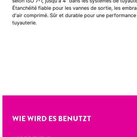
selon ISO 7-1, jusqu'à 4" dans les systèmes de tuyaute
Étanchéité fiable pour les vannes de sortie, les emb
d'air comprimé. Sûr et durable pour une performance
tuyauterie.
WIE WIRD ES BENUTZT