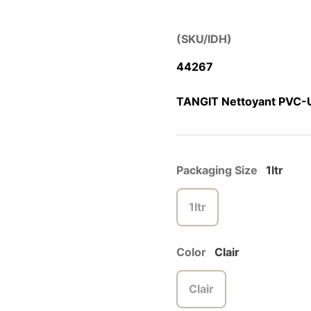
(SKU/IDH)
44267
TANGIT Nettoyant PVC-U/
Packaging Size
1ltr
1ltr
Color
Clair
Clair