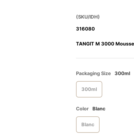
(SKU/IDH)
316080
TANGIT M 3000 Mousse d
Packaging Size
300ml
300ml
Color
Blanc
Blanc