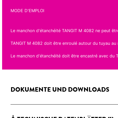
MODE D'EMPLOI
Le manchon d'étanchéité TANGIT M 4082 ne peut être
TANGIT M 4082 doit être enroulé autour du tuyau au m
Le manchon d'étanchéité doit être encastré avec du
DOKUMENTE UND DOWNLOADS