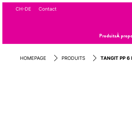
CH-DE
Contact
Produits
À propo
HOMEPAGE
PRODUITS
TANGIT PP 6